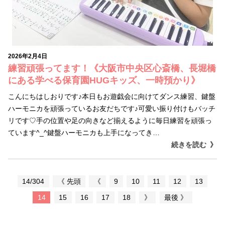
2026年2月4日
練習頑張ってます！《大阪市中央区心斎橋、長堀橋
にある学べる保育園HUGキッズ、一時預かり》
こんにちはしおりです♪本日もお遊戯会に向けてダンス練習、鍵盤
ハーモニカを頑張っているお友だちです♪可愛い振り付けもバッチ
リです♡手の位置や足の向きなど揃えるように毎日練習を頑張っ
ています^_^鍵盤ハーモニカも上手になってき…
続きを読む
14/304
《 先頭
《
9
10
11
12
13
14
15
16
17
18
》
最後 》