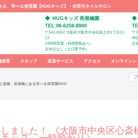
ある、学べる保育園【HUGキッズ】・保育付ネイルサロン
HUGキッズ 長堀橋園
TEL:06-6258-8900
TE
〒542-0082 大阪府大阪市中央区島之内1丁目11-
〒5
13
9
24時間営業（時間変動あり）
定
定休日なし（土日要予約）
極保育
スタッフ
送迎サービス
アクセス
オンラインシ
スタッフ募
HUGキッズ
HUGキッズ
集
までの行き
までの行き
心斎橋、長堀橋にある学べる保育園HUG
方：電車で
方：ベビー
お越しの方
カーでお越
しの方
しました！ 《大阪市中央区心斎
Gキッズ、一時預かり》