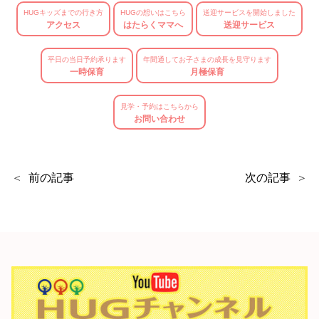
HUGキッズまでの行き方
HUGの想いはこちら
送迎サービスを開始しました
アクセス
はたらくママへ
送迎サービス
平日の当日予約承ります
年間通してお子さまの成長を見守ります
一時保育
月極保育
見学・予約はこちらから
お問い合わせ
前の記事
次の記事