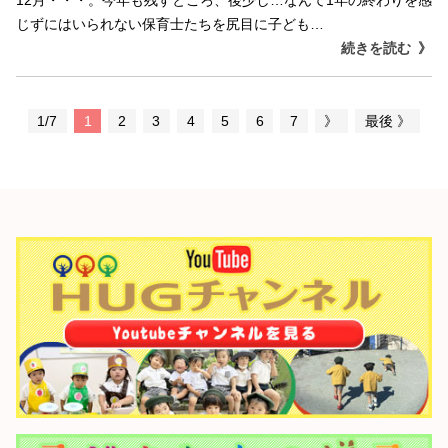
じずにはいられない保育士たちを尻目に子ども…
続きを読む
1/7
1
2
3
4
5
6
7
》
最後 》