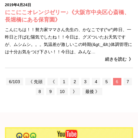
2019年4月24日
にこにこオレンジゼリー♪《大阪市中央区心斎橋、
長堀橋にある保育園》
こんにちは！！努力家ママさん先生の、かなこです(^o^)昨日、一
昨日と汗ばむ陽気でしたね！！今日は、グズついたお天気です
が、ムシムシ。。。気温差が激しいこの時期(&gt;_&lt;)体調管理に
は十分お気をつけ下さい！！今日は、みんな…
続きを読む
6/103
《 先頭
《
1
2
3
4
5
6
7
8
9
10
》
最後 》