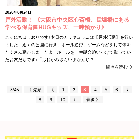
2026年6月24日
戸外活動！ 《大阪市中央区心斎橋、長堀橋にある
学べる保育園HUGキッズ、一時預かり》
こんにちはしおりです♪本日のカリキュラムは【戸外活動】を行い
ました！近くの公園に行き、ボール遊び、ゲームなどをして体を
たくさん動かしましたよ！ボールを一生懸命追いかけて蹴ってい
たお友だちです♪「おおかみさんいまなんじ？…
続きを読む
3/45
《 先頭
《
1
2
3
4
5
6
7
8
9
10
》
最後 》