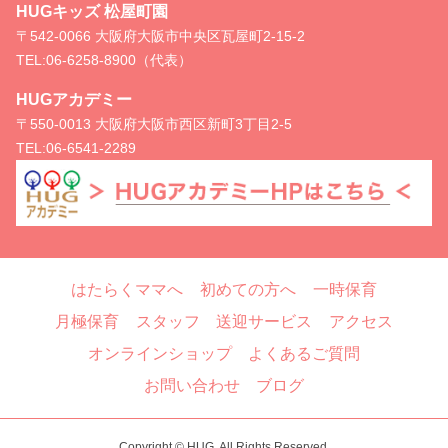
HUGキッズ 松屋町園
〒542-0066 大阪府大阪市中央区瓦屋町2-15-2
TEL:
06-6258-8900（代表）
HUGアカデミー
〒550-0013 大阪府大阪市西区新町3丁目2-5
TEL:
06-6541-2289
はたらくママへ
初めての方へ
一時保育
月極保育
スタッフ
送迎サービス
アクセス
オンラインショップ
よくあるご質問
お問い合わせ
ブログ
Copyright © HUG, All Rights Reserved.