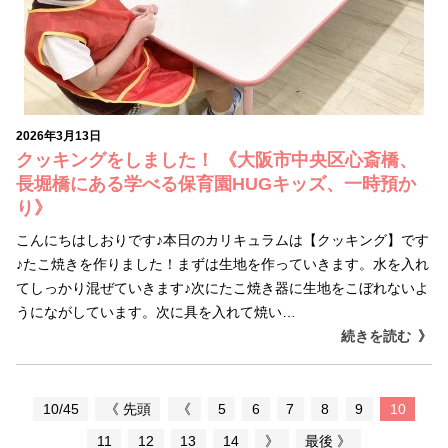
2026年3月13日
クッキングをしました！ 《大阪市中央区心斎橋、
長堀橋にある学べる保育園HUGキッズ、一時預か
り》
こんにちはしおりです♪本日のカリキュラムは【クッキング】です
♪たこ焼きを作りました！まずは生地を作っていきます。水を入れ
てしっかり混ぜていきます♪次にたこ焼き器に生地をこぼれないよ
うにながしています。次に具を入れて焼い…
続きを読む
10/45
《 先頭
《
5
6
7
8
9
10
11
12
13
14
》
最後 》