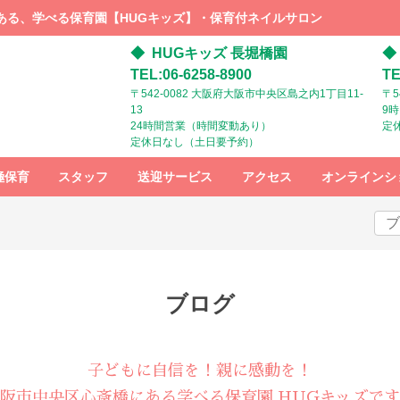
ある、学べる保育園【HUGキッズ】・保育付ネイルサロン
HUGキッズ 長堀橋園
TEL:06-6258-8900
TE
〒542-0082 大阪府大阪市中央区島之内1丁目11-
〒5
13
9
24時間営業（時間変動あり）
定
定休日なし（土日要予約）
極保育
スタッフ
送迎サービス
アクセス
オンラインシ
スタッフ募
HUGキッズ
HUGキッズ
集
までの行き
までの行き
方：電車で
方：ベビー
お越しの方
カーでお越
しの方
ブログ
子どもに自信を！親に感動を！
阪市中央区心斎橋にある学べる保育園 HUGキッズで