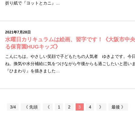
折り紙で『ヨットとカニ』…
2021年7月28日
水曜日カリキュラムは絵画、習字です！《大阪市中
る保育園HUGキッズ》
こんにちは。やさしい笑顔で子どもたちの人気者 ゆきよです。今
ね。換気や水分補給に気をつけながら午後からも過ごしたいと思い
『ひまわり』を描きました…
3/4
《 先頭
《
1
2
3
4
》
最後 》