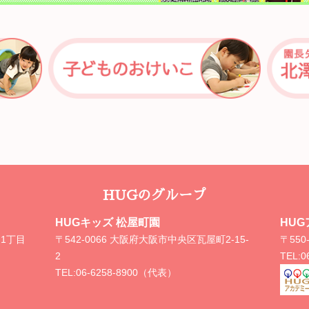
HUGのグループ
HUGキッズ 松屋町園
HU
内1丁目
〒542-0066 大阪府大阪市中央区瓦屋町2-15-
〒55
2
TEL:
0
TEL:
06-6258-8900（代表）