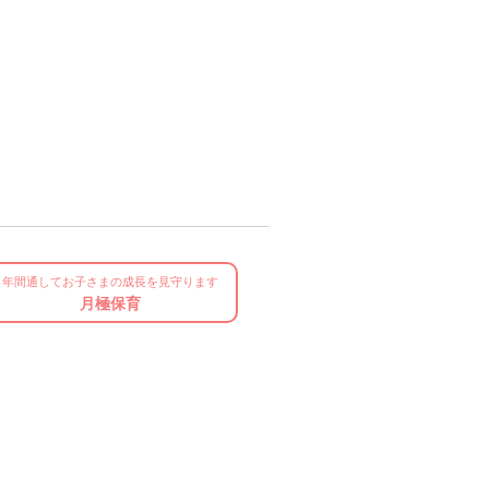
年間通してお子さまの成長を見守ります
月極保育