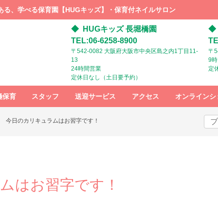
ある、学べる保育園【HUGキッズ】・保育付ネイルサロン
HUGキッズ 長堀橋園
TEL:06-6258-8900
TE
〒542-0082 大阪府大阪市中央区島之内1丁目11-
〒5
13
9
24時間営業
定
定休日なし（土日要予約）
極保育
スタッフ
送迎サービス
アクセス
オンラインシ
スタッフ募
HUGキッズ
HUGキッズ
今日のカリキュラムはお習字です！
集
までの行き
までの行き
方：電車で
方：ベビー
お越しの方
カーでお越
しの方
ムはお習字です！