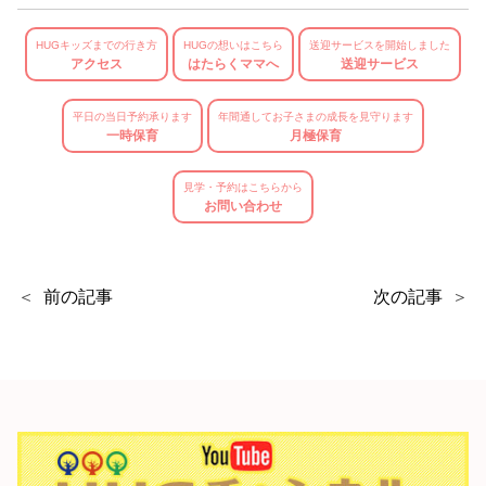
HUGキッズまでの行き方
HUGの想いはこちら
送迎サービスを開始しました
アクセス
はたらくママへ
送迎サービス
平日の当日予約承ります
年間通してお子さまの成長を見守ります
一時保育
月極保育
見学・予約はこちらから
お問い合わせ
前の記事
次の記事