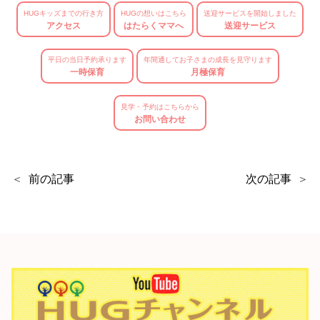
HUGキッズまでの行き方
HUGの想いはこちら
送迎サービスを開始しました
アクセス
はたらくママへ
送迎サービス
平日の当日予約承ります
年間通してお子さまの成長を見守ります
一時保育
月極保育
見学・予約はこちらから
お問い合わせ
前の記事
次の記事