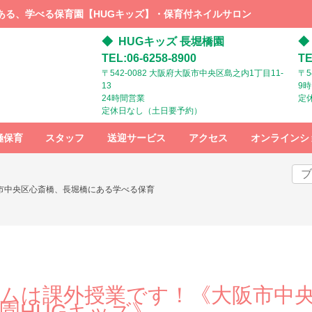
ある、学べる保育園【HUGキッズ】・保育付ネイルサロン
HUGキッズ 長堀橋園
TEL:06-6258-8900
TE
〒542-0082 大阪府大阪市中央区島之内1丁目11-
〒5
13
9
24時間営業
定
定休日なし（土日要予約）
極保育
スタッフ
送迎サービス
アクセス
オンラインシ
スタッフ募
HUGキッズ
HUGキッズ
集
までの行き
までの行き
市中央区心斎橋、長堀橋にある学べる保育
方：電車で
方：ベビー
お越しの方
カーでお越
しの方
ムは課外授業です！《大阪市中
園HUGキッズ》