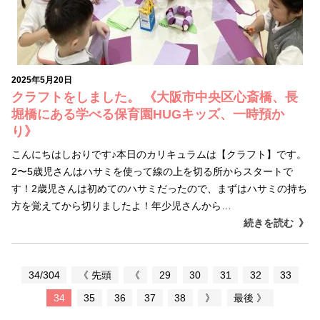
2025年5月20日
クラフトをしました。 《大阪市中央区心斎橋、長
堀橋にある学べる保育園HUGキッズ、一時預か
り》
こんにちはしおりです♪本日のカリキュラムは【クラフト】です。
2〜5歳児さんはハサミを使って線の上を切る所からスタートで
す！2歳児さんは初めてのハサミだったので、まずはハサミの持ち
方を覚えてから切りましたよ！年少児さんから…
続きを読む
34/304
《 先頭
《
29
30
31
32
33
34
35
36
37
38
》
最後 》