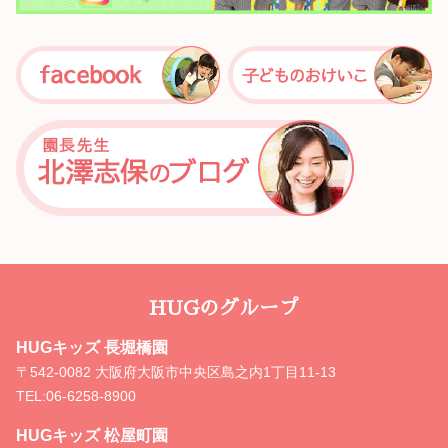
HUGのグループ
HUGキッズ 長堀橋園
〒542-0082 大阪府大阪市中央区島之内1丁目11-13
TEL:
06-6258-8900
HUGキッズ 松屋町園