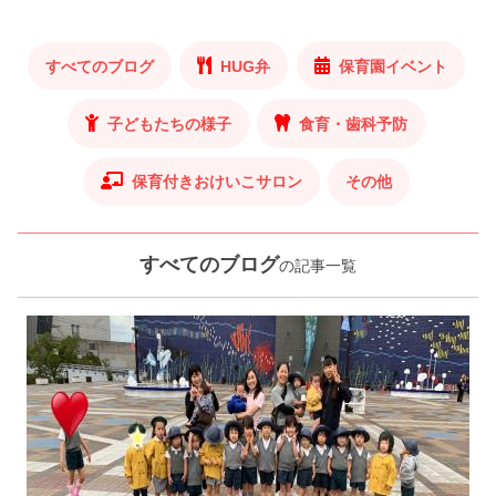
すべてのブログ
HUG弁
保育園イベント
子どもたちの様子
食育・歯科予防
保育付きおけいこサロン
その他
すべてのブログ
の記事一覧