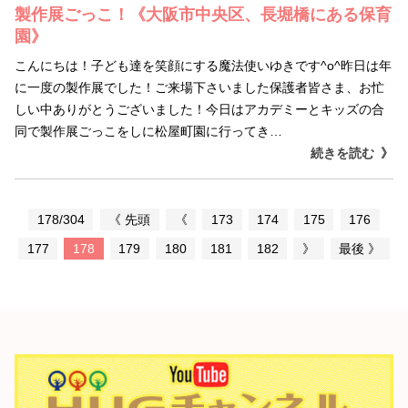
製作展ごっこ！《大阪市中央区、長堀橋にある保育
園》
こんにちは！子ども達を笑顔にする魔法使いゆきです^o^昨日は年
に一度の製作展でした！ご来場下さいました保護者皆さま、お忙
しい中ありがとうございました！今日はアカデミーとキッズの合
同で製作展ごっこをしに松屋町園に行ってき…
続きを読む
178/304
《 先頭
《
173
174
175
176
177
178
179
180
181
182
》
最後 》