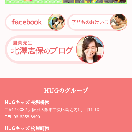
HUGのグループ
HUGキッズ 長堀橋園
〒542-0082 大阪府大阪市中央区島之内1丁目11-13
TEL:
06-6258-8900
HUGキッズ 松屋町園