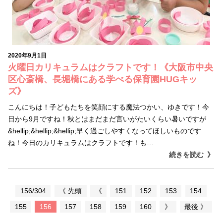
2020年9月1日
火曜日カリキュラムはクラフトです！《大阪市中央
区心斎橋、長堀橋にある学べる保育園HUGキッ
ズ》
こんにちは！子どもたちを笑顔にする魔法つかい、ゆきです！今
日から9月ですね！秋とはまだまだ言いがたいくらい暑いですが
&hellip;&hellip;&hellip;早く過ごしやすくなってほしいものです
ね！今日のカリキュラムはクラフトです！も…
続きを読む
156/304
《 先頭
《
151
152
153
154
155
156
157
158
159
160
》
最後 》