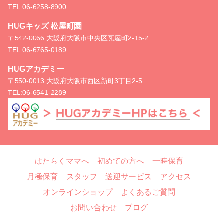
TEL:
06-6258-8900
HUGキッズ 松屋町園
〒542-0066 大阪府大阪市中央区瓦屋町2-15-2
TEL:
06-6765-0189
HUGアカデミー
〒550-0013 大阪府大阪市西区新町3丁目2-5
TEL:
06-6541-2289
はたらくママへ
初めての方へ
一時保育
月極保育
スタッフ
送迎サービス
アクセス
オンラインショップ
よくあるご質問
お問い合わせ
ブログ