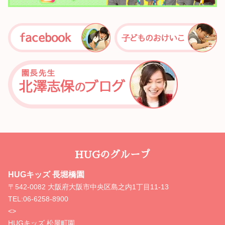
HUGのグループ
HUGキッズ 長堀橋園
〒542-0082 大阪府大阪市中央区島之内1丁目11-13
TEL:
06-6258-8900
<>
HUGキッズ 松屋町園