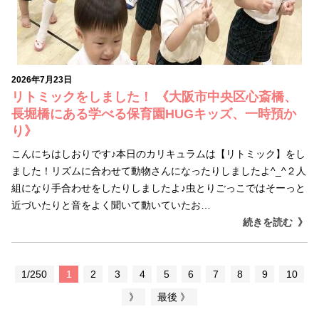
2026年7月23日
リトミックをしました！ 《大阪市中央区心斎橋、
長堀橋にある学べる保育園HUGキッズ、一時預か
り》
こんにちはしおりです♪本日のカリキュラムは【リトミック】をし
ました！リズムに合わせて動物さんになったりしましたよ^_^２人
組になり手合わせをしたりしましたよ♪虫とりごっこではそーっと
近づいたりと音をよく聞いて動いていたお…
続きを読む
1/250
1
2
3
4
5
6
7
8
9
10
》
最後 》