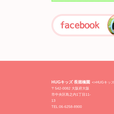
HUGキッズ 長堀橋園
<>
HUGキッ
〒542-0082 大阪府大阪
市中央区島之内1丁目11-
13
TEL:
06-6258-8900