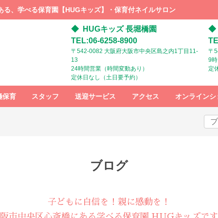
ある、学べる保育園【HUGキッズ】・保育付ネイルサロン
HUGキッズ 長堀橋園
TEL:06-6258-8900
TE
〒542-0082 大阪府大阪市中央区島之内1丁目11-
〒5
13
9
24時間営業（時間変動あり）
定
定休日なし（土日要予約）
極保育
スタッフ
送迎サービス
アクセス
オンラインシ
スタッフ募
HUGキッズ
HUGキッズ
集
までの行き
までの行き
方：電車で
方：ベビー
お越しの方
カーでお越
しの方
ブログ
子どもに自信を！親に感動を！
阪市中央区心斎橋にある学べる保育園 HUGキッズで