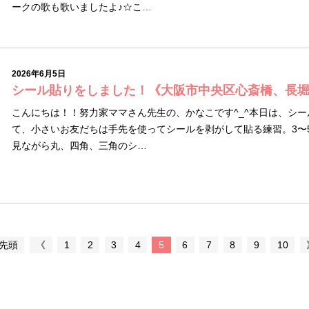
ークの歌も歌いましたよ♪☆こ…
2026年6月5日
シール貼りをしました！《大阪市中央区心斎橋、長
こんにちは！！努力家ママさん先生の、かなこです^_^本日は、シ
て、小さいお友だちは手先を使ってシールを剥がして貼る練習。3〜
見ながら丸、四角、三角のシ…
 先頭
《
1
2
3
4
5
6
7
8
9
10