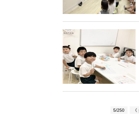
5/250
《