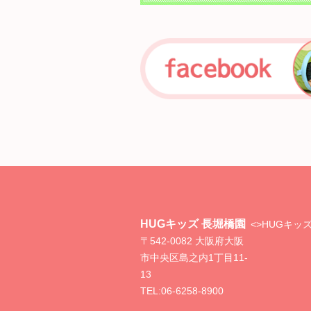
HUGキッズ 長堀橋園
<>
HUGキッ
〒542-0082 大阪府大阪
市中央区島之内1丁目11-
13
TEL:
06-6258-8900