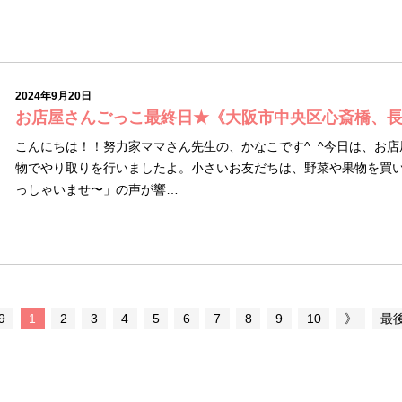
2024年9月20日
お店屋さんごっこ最終日★《大阪市中央区心斎橋、
こんにちは！！努力家ママさん先生の、かなこです^_^今日は、お店
物でやり取りを行いましたよ。小さいお友だちは、野菜や果物を買
っしゃいませ〜」の声が響…
9
1
2
3
4
5
6
7
8
9
10
》
最後