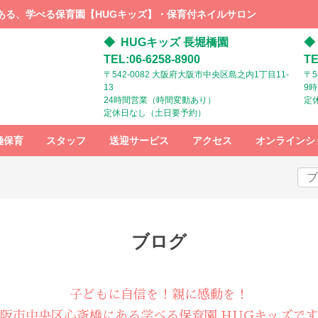
ある、学べる保育園【HUGキッズ】・保育付ネイルサロン
HUGキッズ 長堀橋園
TEL:06-6258-8900
TE
〒542-0082 大阪府大阪市中央区島之内1丁目11-
〒5
13
9
24時間営業（時間変動あり）
定
定休日なし（土日要予約）
極保育
スタッフ
送迎サービス
アクセス
オンラインシ
スタッフ募
HUGキッズ
HUGキッズ
集
までの行き
までの行き
方：電車で
方：ベビー
お越しの方
カーでお越
しの方
ブログ
子どもに自信を！親に感動を！
阪市中央区心斎橋にある学べる保育園 HUGキッズで