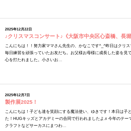
2025年12月22日
♪クリスマスコンサート♪《大阪市中央区心斎橋、長
こんにちは！！努力家ママさん先生の、かなこです^_^昨日はクリ
毎日練習を頑張っていたお友だち。お父様お母様に成長した姿を見
心を打たれました。小さいお…
2025年12月7日
製作展2025！
こんにちは！子ども達を笑顔にする魔法使い、ゆきです！本日は子
た！HUGキッズとアカデミーの合同で行われましたよ♬今年のテー
クラフトなどサーカスにまつわ…