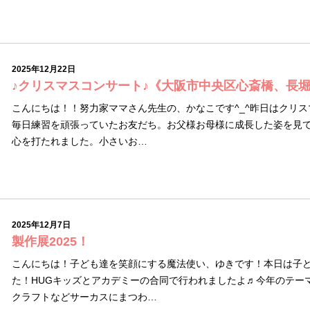
2025年12月22日
♪クリスマスコンサート♪《大阪市中央区心斎橋、長
こんにちは！！努力家ママさん先生の、かなこです^_^昨日はクリ
毎日練習を頑張っていたお友だち。お父様お母様に成長した姿を見
心を打たれました。小さいお…
2025年12月7日
製作展2025！
こんにちは！子ども達を笑顔にする魔法使い、ゆきです！本日は子
た！HUGキッズとアカデミーの合同で行われましたよ♬今年のテー
クラフトなどサーカスにまつわ…