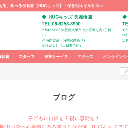
ある、学べる保育園【HUGキッズ】・保育付ネイルサロン
HUGキッズ 長堀橋園
TEL:06-6258-8900
TE
〒542-0082 大阪府大阪市中央区島之内1丁目11-
〒5
13
9
24時間営業（時間変動あり）
定
定休日なし（土日要予約）
極保育
スタッフ
送迎サービス
アクセス
オンラインシ
スタッフ募
HUGキッズ
HUGキッズ
集
までの行き
までの行き
方：電車で
方：ベビー
お越しの方
カーでお越
しの方
ブログ
子どもに自信を！親に感動を！
阪市中央区心斎橋にある学べる保育園 HUGキッズで