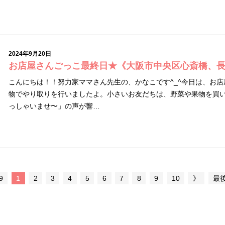
2024年9月20日
お店屋さんごっこ最終日★《大阪市中央区心斎橋、
こんにちは！！努力家ママさん先生の、かなこです^_^今日は、お店
物でやり取りを行いましたよ。小さいお友だちは、野菜や果物を買
っしゃいませ〜」の声が響…
9
1
2
3
4
5
6
7
8
9
10
》
最後