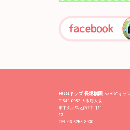
HUGキッズ 長堀橋園
<>
HUGキッ
〒542-0082 大阪府大阪
市中央区島之内1丁目11-
13
TEL:
06-6258-8900