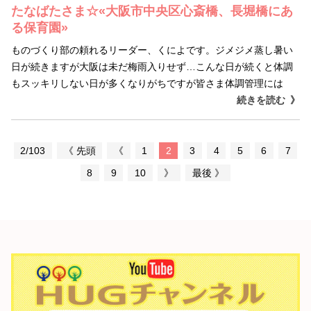
たなばたさま☆«大阪市中央区心斎橋、長堀橋にあ
る保育園»
ものづくり部の頼れるリーダー、くによです。ジメジメ蒸し暑い
日が続きますが大阪は未だ梅雨入りせず…こんな日が続くと体調
もスッキリしない日が多くなりがちですが皆さま体調管理には
続きを読む
2/103
《 先頭
《
1
2
3
4
5
6
7
8
9
10
》
最後 》