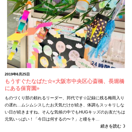
2019年6月25日
もうすぐたなばた☆«大阪市中央区心斎橋、長堀橋
にある保育園»
ものづくり部の頼れるリーダー、邦代です☆記録に残る梅雨入り
の遅れ…ムシムシスしたお天気だけが続き、体調もスッキリしな
い日が続きますね。そんな気候の中でもHUGキッズのお友だちは
元気いっぱい！「今日は何するの〜？」と瞳をキ…
続きを読む