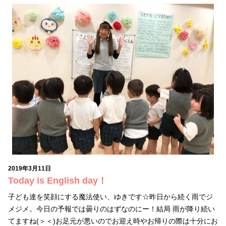
2019年3月11日
Today is English day！
子ども達を笑顔にする魔法使い、ゆきです☆昨日から続く雨でジ
メジメ。今日の予報では曇りのはずなのにー！結局 雨が降り続い
てますね(＞＜)お足元が悪いのでお迎え時やお帰りの際は十分にお