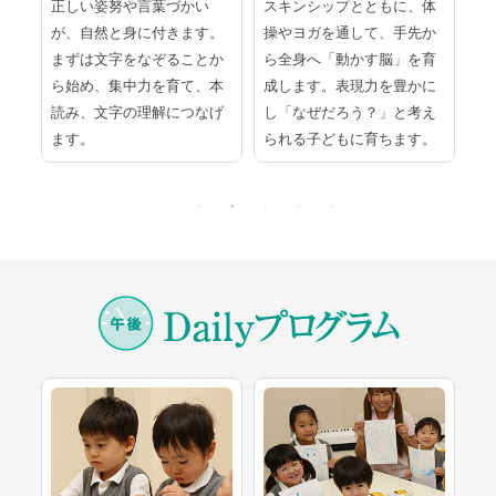
ラ
正しい姿努や言葉づかい
スキンシップとともに、体
紙
て
が、自然と身に付きます。
操やヨガを通して、手先か
道
一
まずは文字をなぞることか
ら全身へ「動かす脳」を育
く
の
ら始め、集中力を育て、本
成します。表現力を豊かに
め
る
読み、文字の理解につなげ
し「なぜだろう？」と考え
発
ます。
られる子どもに育ちます。
す