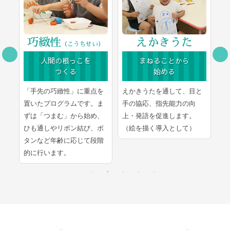
巧緻性
えかきうた
（こうちせい）
人間の根っこを
まねることから
つくる
始める
豊
「手先の巧緻性」に重点を
えかきうたを通して、目と
文
ま
置いたプログラムです。ま
手の協応、指先能力の向
学
し
ずは「つまむ」から始め、
上・発語を促進します。
言
ひも通しやリボン結び、ボ
（絵を描く導入として）
的
タンなど年齢に応じて段階
的に行います。