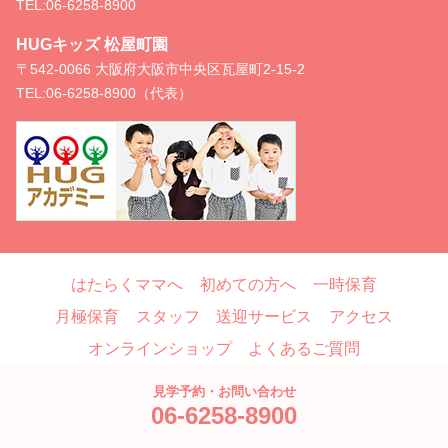
TEL:
06-6258-8900
HUGキッズ 松屋町園
〒542-0066 大阪府大阪市中央区瓦屋町2-15-2
TEL:
06-6258-8900（代表）
はたらくママへ
初めての方へ
一時保育
月極保育
スタッフ
送迎サービス
アクセス
オンラインショップ
よくあるご質問
お問い合わせ
ブログ
見学予約・お問い合わせ
06-6258-8900
Copyright © HUG, All Rights Reserved.