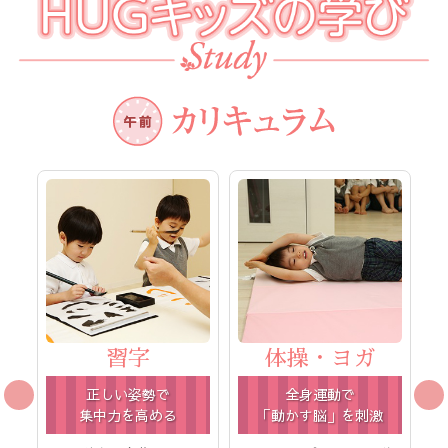
習字
体操・ヨガ
正しい姿勢で
全身運動で
集中力を高める
「動かす脳」を刺激