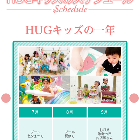
7月
8月
9月
お月見
プール
プール
敬老の日
七夕まつり
夏祭り
お店屋さん