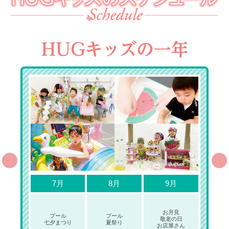
7月
8月
9月
お月見
プール
プール
敬老の日
七夕まつり
夏祭り
お店屋さん