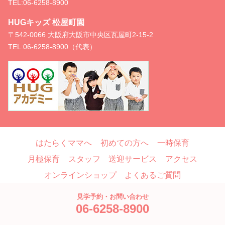
TEL:
06-6258-8900
HUGキッズ 松屋町園
〒542-0066 大阪府大阪市中央区瓦屋町2-15-2
TEL:
06-6258-8900（代表）
はたらくママへ
初めての方へ
一時保育
月極保育
スタッフ
送迎サービス
アクセス
オンラインショップ
よくあるご質問
お問い合わせ
ブログ
見学予約・お問い合わせ
06-6258-8900
Copyright © HUG, All Rights Reserved.