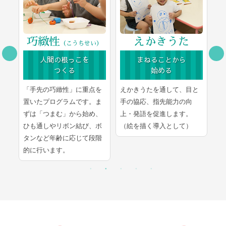
巧緻性
えかきうた
（こうちせい）
人間の根っこを
まねることから
つくる
始める
豊
「手先の巧緻性」に重点を
えかきうたを通して、目と
文
ま
置いたプログラムです。ま
手の協応、指先能力の向
学
し
ずは「つまむ」から始め、
上・発語を促進します。
言
ひも通しやリボン結び、ボ
（絵を描く導入として）
的
タンなど年齢に応じて段階
的に行います。