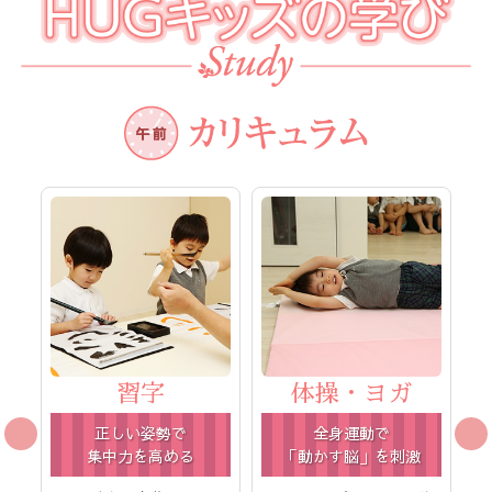
習字
体操・ヨガ
正しい姿勢で
全身運動で
集中力を高める
「動かす脳」を刺激