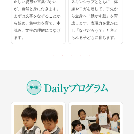
ラ
正しい姿努や言葉づかい
スキンシップとともに、体
紙
て
が、自然と身に付きます。
操やヨガを通して、手先か
道
一
まずは文字をなぞることか
ら全身へ「動かす脳」を育
く
の
ら始め、集中力を育て、本
成します。表現力を豊かに
め
る
読み、文字の理解につなげ
し「なぜだろう？」と考え
発
ます。
られる子どもに育ちます。
す