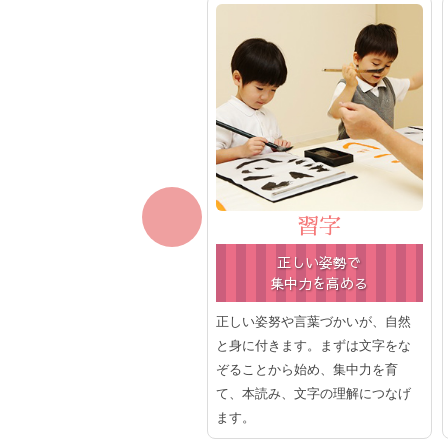
クラフト
習字
つくる楽しみを
正しい姿勢で
学びます
集中力を高める
由に表現する「個人クラフト」
正しい姿努や言葉づかいが、自然
、お約束を守ってみんなで一緒
と身に付きます。まずは文字をな
つくる「一緒にクラフト」。ど
ぞることから始め、集中力を育
らの楽しみも大切です。つくる
て、本読み、文字の理解につなげ
しみを学びます。
ます。