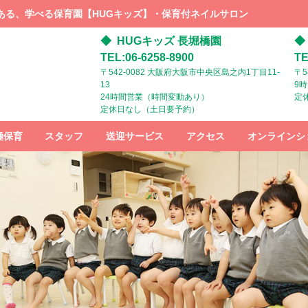
ある、学べる保育園【HUGキッズ】・保育付ネイルサロン
HUGキッズ 長堀橋園
TEL:06-6258-8900
TE
〒542-0082 大阪府大阪市中央区島之内1丁目11-
〒5
13
9
24時間営業（時間変動あり）
定
定休日なし（土日要予約）
極保育
スタッフ
送迎サービス
アクセス
オンラインシ
スタッフ募
HUGキッズ
HUGキッズ
集
までの行き
までの行き
方：電車で
方：ベビー
お越しの方
カーでお越
しの方