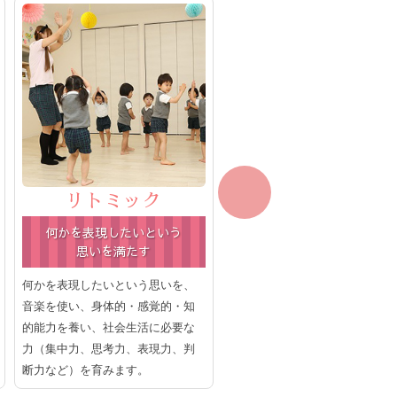
リトミック
クラフト
何かを表現したいという
つくる楽しみを
思いを満たす
学びます
何かを表現したいという思いを、
自由に表現する「個人クラフト
音楽を使い、身体的・感覚的・知
と、お約束を守ってみんなで一
的能力を養い、社会生活に必要な
につくる「一緒にクラフト」。
力（集中力、思考力、表現力、判
ちらの楽しみも大切です。つく
断力など）を育みます。
楽しみを学びます。