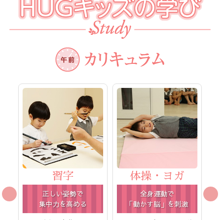
習字
体操・ヨガ
正しい姿勢で
全身運動で
集中力を高める
「動かす脳」を刺激