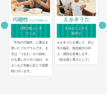
巧緻性
えかきうた
（こうちせい）
人間の根っこを
まねることから
つくる
始める
豊
「手先の巧緻性」に重点を
えかきうたを通して、目と
文
ま
置いたプログラムです。ま
手の協応、指先能力の向
学
し
ずは「つまむ」から始め、
上・発語を促進します。
言
ひも通しやリボン結び、ボ
（絵を描く導入として）
的
タンなど年齢に応じて段階
的に行います。