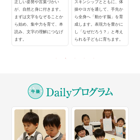
ラ
正しい姿努や言葉づかい
スキンシップとともに、体
紙
て
が、自然と身に付きます。
操やヨガを通して、手先か
道
一
まずは文字をなぞることか
ら全身へ「動かす脳」を育
く
の
ら始め、集中力を育て、本
成します。表現力を豊かに
め
る
読み、文字の理解につなげ
し「なぜだろう？」と考え
発
ます。
られる子どもに育ちます。
す