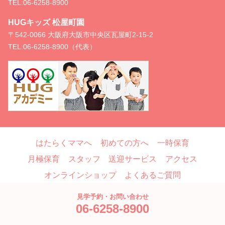
TEL:
06-6258-8900
HUGキッズ 松屋町園
〒542-0066 大阪府大阪市中央区瓦屋町2-15-2
TEL:
06-6258-8900（代表）
はたらくママへ
初めての方へ
一時保育
月極保育
スタッフ
送迎サービス
アクセス
オンラインショップ
よくあるご質問
お問い合わせ
ブログ
見学予約・お問い合わせ
06-6258-8900
Copyright © HUG, All Rights Reserved.