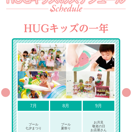
7月
8月
9月
お月見
プール
プール
敬老の日
七夕まつり
夏祭り
お店屋さん