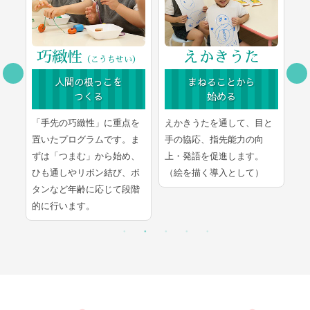
巧緻性
えかきうた
（こうちせい）
人間の根っこを
まねることから
つくる
始める
豊
「手先の巧緻性」に重点を
えかきうたを通して、目と
文
ま
置いたプログラムです。ま
手の協応、指先能力の向
学
し
ずは「つまむ」から始め、
上・発語を促進します。
言
ひも通しやリボン結び、ボ
（絵を描く導入として）
的
タンなど年齢に応じて段階
的に行います。