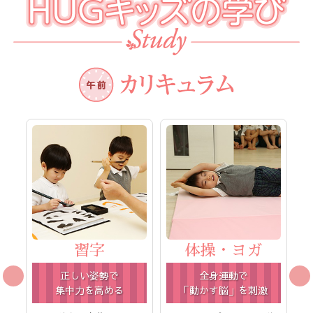
習字
体操・ヨガ
正しい姿勢で
全身運動で
集中力を高める
「動かす脳」を刺激