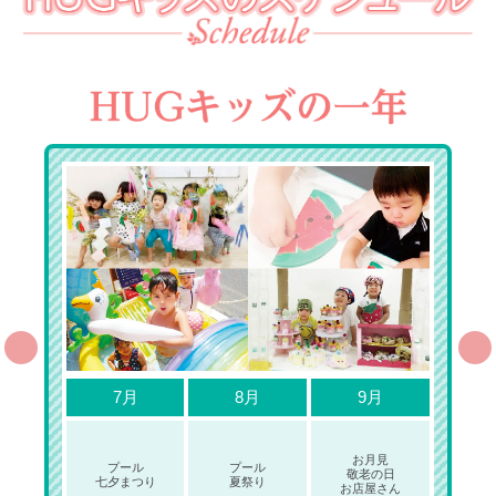
7月
8月
9月
お月見
プール
プール
敬老の日
七夕まつり
夏祭り
お店屋さん