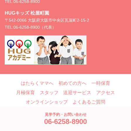
TEL:
06-6258-8900
HUGキッズ 松屋町園
〒542-0066 大阪府大阪市中央区瓦屋町2-15-2
TEL:
06-6258-8900（代表）
はたらくママへ
初めての方へ
一時保育
月極保育
スタッフ
送迎サービス
アクセス
オンラインショップ
よくあるご質問
お問い合わせ
ブログ
見学予約・お問い合わせ
06-6258-8900
Copyright © HUG, All Rights Reserved.