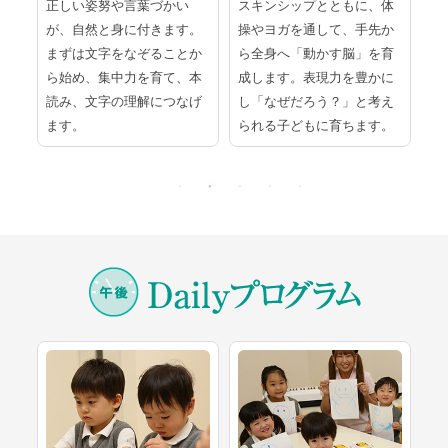
ラ
正しい姿努や言葉づかい
スキンシップとともに、体
紙
て
が、自然と身に付きます。
操やヨガを通して、手先か
道
一
まずは文字をなぞることか
ら全身へ「動かす脳」を育
く
の
ら始め、集中力を育て、本
成します。表現力を豊かに
め
る
読み、文字の理解につなげ
し「なぜだろう？」と考え
発
ます。
られる子どもに育ちます。
す