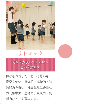
リトミック
クラフト
何かを表現したいという
つくる楽しみを
思いを満たす
学びます
何かを表現したいという思いを、
自由に表現する「個人クラフト
音楽を使い、身体的・感覚的・知
と、お約束を守ってみんなで一
的能力を養い、社会生活に必要な
につくる「一緒にクラフト」。
力（集中力、思考力、表現力、判
ちらの楽しみも大切です。つく
断力など）を育みます。
楽しみを学びます。