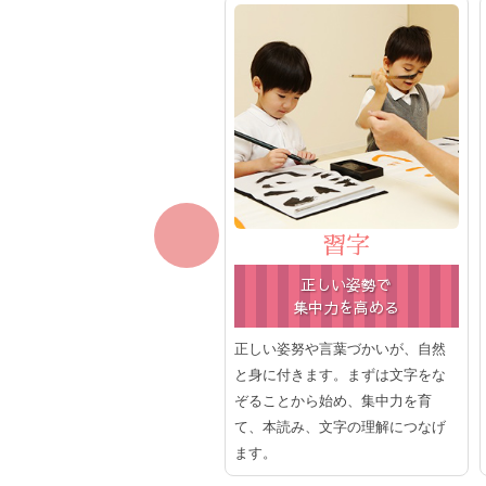
クラフト
習字
つくる楽しみを
正しい姿勢で
学びます
集中力を高める
由に表現する「個人クラフト」
正しい姿努や言葉づかいが、自然
、お約束を守ってみんなで一緒
と身に付きます。まずは文字をな
つくる「一緒にクラフト」。ど
ぞることから始め、集中力を育
らの楽しみも大切です。つくる
て、本読み、文字の理解につなげ
しみを学びます。
ます。