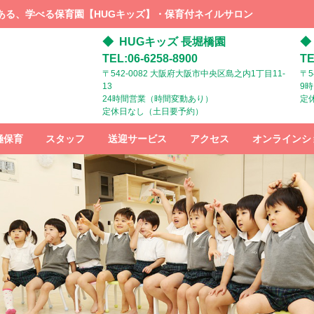
ある、学べる保育園【HUGキッズ】・保育付ネイルサロン
HUGキッズ 長堀橋園
TEL:06-6258-8900
TE
〒542-0082 大阪府大阪市中央区島之内1丁目11-
〒5
13
9
24時間営業（時間変動あり）
定
定休日なし（土日要予約）
極保育
スタッフ
送迎サービス
アクセス
オンラインシ
スタッフ募
HUGキッズ
HUGキッズ
集
までの行き
までの行き
方：電車で
方：ベビー
お越しの方
カーでお越
しの方