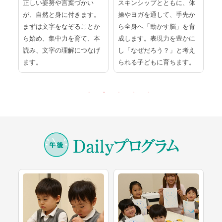
ラ
正しい姿努や言葉づかい
スキンシップとともに、体
紙
て
が、自然と身に付きます。
操やヨガを通して、手先か
道
一
まずは文字をなぞることか
ら全身へ「動かす脳」を育
く
の
ら始め、集中力を育て、本
成します。表現力を豊かに
め
る
読み、文字の理解につなげ
し「なぜだろう？」と考え
発
ます。
られる子どもに育ちます。
す