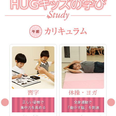
習字
体操・ヨガ
正しい姿勢で
全身運動で
集中力を高める
「動かす脳」を刺激