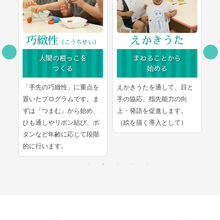
巧緻性
えかきうた
（こうちせい）
人間の根っこを
まねることから
つくる
始める
豊
「手先の巧緻性」に重点を
えかきうたを通して、目と
文
ま
置いたプログラムです。ま
手の協応、指先能力の向
学
し
ずは「つまむ」から始め、
上・発語を促進します。
言
ひも通しやリボン結び、ボ
（絵を描く導入として）
的
タンなど年齢に応じて段階
的に行います。