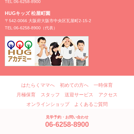
TEL:
06-6258-8900
HUGキッズ 松屋町園
〒542-0066 大阪府大阪市中央区瓦屋町2-15-2
TEL:
06-6258-8900（代表）
はたらくママへ
初めての方へ
一時保育
月極保育
スタッフ
送迎サービス
アクセス
オンラインショップ
よくあるご質問
お問い合わせ
ブログ
見学予約・お問い合わせ
06-6258-8900
Copyright © HUG, All Rights Reserved.