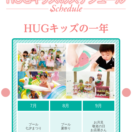
7月
8月
9月
お月見
プール
プール
敬老の日
七夕まつり
夏祭り
お店屋さん