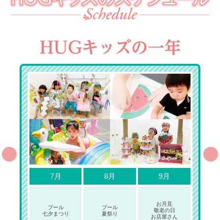
7月
8月
9月
お月見
プール
プール
敬老の日
七夕まつり
夏祭り
お店屋さん