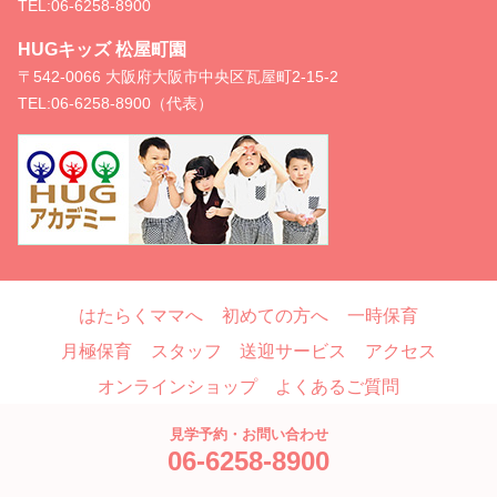
TEL:
06-6258-8900
HUGキッズ 松屋町園
〒542-0066 大阪府大阪市中央区瓦屋町2-15-2
TEL:
06-6258-8900（代表）
はたらくママへ
初めての方へ
一時保育
月極保育
スタッフ
送迎サービス
アクセス
オンラインショップ
よくあるご質問
お問い合わせ
ブログ
見学予約・お問い合わせ
06-6258-8900
Copyright © HUG, All Rights Reserved.