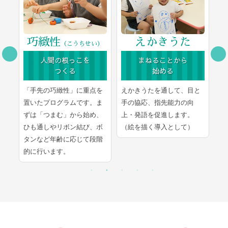
巧緻性
えかきうた
（こうちせい）
人間の根っこを
まねることから
つくる
始める
豊
「手先の巧緻性」に重点を
えかきうたを通して、目と
文
ま
置いたプログラムです。ま
手の協応、指先能力の向
学
し
ずは「つまむ」から始め、
上・発語を促進します。
言
ひも通しやリボン結び、ボ
（絵を描く導入として）
的
タンなど年齢に応じて段階
的に行います。