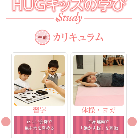
習字
体操・ヨガ
正しい姿勢で
全身運動で
集中力を高める
「動かす脳」を刺激