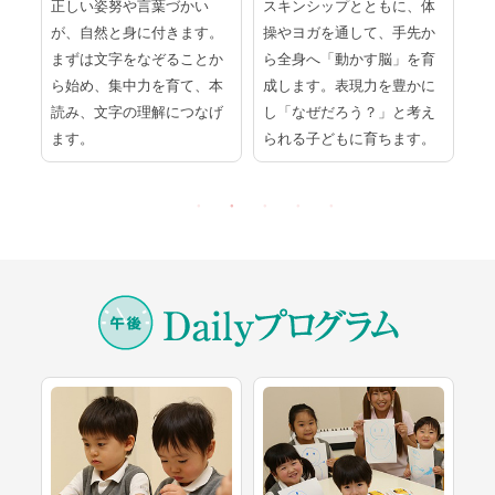
ラ
正しい姿努や言葉づかい
スキンシップとともに、体
紙
て
が、自然と身に付きます。
操やヨガを通して、手先か
道
一
まずは文字をなぞることか
ら全身へ「動かす脳」を育
く
の
ら始め、集中力を育て、本
成します。表現力を豊かに
め
る
読み、文字の理解につなげ
し「なぜだろう？」と考え
発
ます。
られる子どもに育ちます。
す